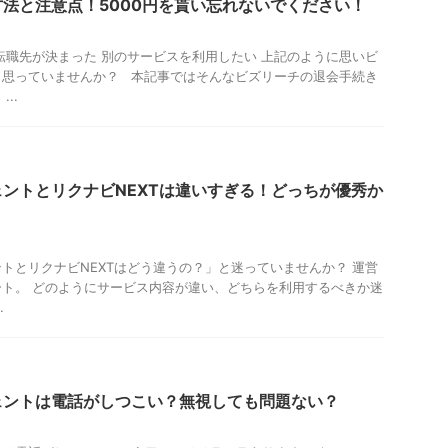
法と注意点！5000円を貰い忘れないでください！
転職先が決まった 別のサービスを利用したい 上記のように思いビ
と思っていませんか？ 本記事ではそんなビズリーチの退会手続き
..
ントとリクナビNEXTは違いすぎる！どっちが優秀か
トとリクナビNEXTはどう違うの？」と迷っていませんか？ 運営
ト。 どのようにサービス内容が違い、どちらを利用するべきか迷
.
ェントは電話がしつこい？無視しても問題ない？