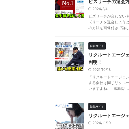
ビズリーチの退会方
2024/2/4
ビズリーチが合わない 
ズリーチを退会しよう
の方法を画像付きで詳し .
転職サイト
リクルートエージェ
判明！
2021/10/13
「リクルートエージェン
する会社は同じリクルー
いますよね。 転職活 ..
転職サイト
リクルートエージ
2024/11/10