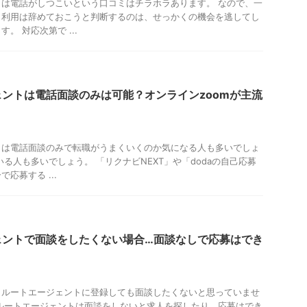
は電話がしつこいという口コミはチラホラあります。 なので、一
ら利用は辞めておこうと判断するのは、せっかくの機会を逃してし
。 対応次第で ...
ントは電話面談のみは可能？オンラインzoomが主流
トは電話面談のみで転職がうまくいくのか気になる人も多いでしょ
る人も多いでしょう。 「リクナビNEXT」や「dodaの自己応募
応募する ...
ェントで面談をしたくない場合…面談なしで応募はでき
クルートエージェントに登録しても面談したくないと思っていませ
ルートエージェントは面談をしないと求人を探したり、応募はでき