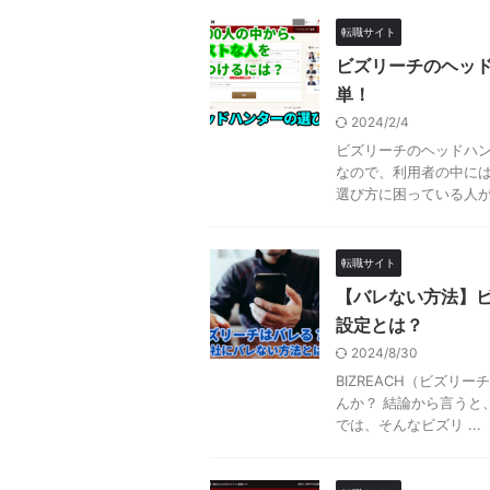
転職サイト
ビズリーチのヘッ
単！
2024/2/4
ビズリーチのヘッドハン
なので、利用者の中に
選び方に困っている人が多
転職サイト
【バレない方法】
設定とは？
2024/8/30
BIZREACH（ビズ
んか？ 結論から言うと
では、そんなビズリ ...