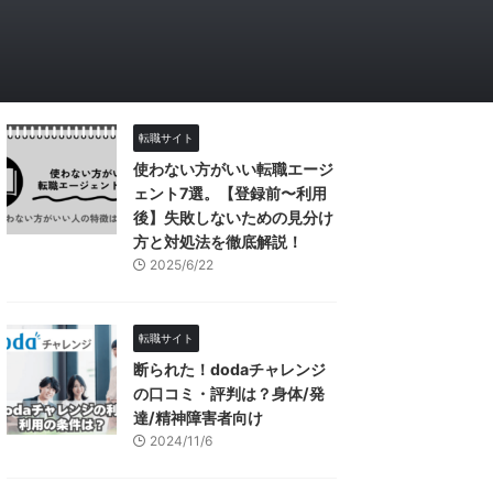
転職サイト
使わない方がいい転職エージ
ェント7選。【登録前〜利用
後】失敗しないための見分け
方と対処法を徹底解説！
2025/6/22
転職サイト
断られた！dodaチャレンジ
の口コミ・評判は？身体/発
達/精神障害者向け
2024/11/6